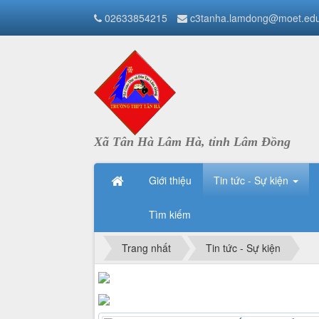
02633854215
c3tanha.lamdong@moet.edu
Xã Tân Hà Lâm Hà, tỉnh Lâm Đồng
Giới thiệu
Tin tức - Sự kiện
Tìm kiếm
Trang nhất
Tin tức - Sự kiện