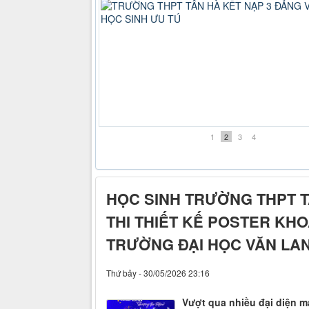
TRƯỜNG THPT TÂN HÀ KẾT NẠP 3 ĐẢNG VI
HỌC SINH ƯU TÚ
1
2
3
4
HỌC SINH TRƯỜNG THPT TÂ
THI THIẾT KẾ POSTER KH
TRƯỜNG ĐẠI HỌC VĂN LA
Thứ bảy - 30/05/2026 23:16
Vượt qua nhiều đại diện m