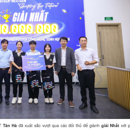
T Tân Hà
đã xuất sắc vượt qua các đối thủ để giành
giải Nhất
với 