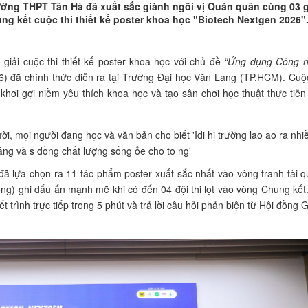
ường THPT Tân Hà đã xuất sắc giành ngôi vị Quán quân cùng 03 g
ng kết cuộc thi thiết kế poster khoa học "Biotech Nextgen 2026"
giải cuộc thi thiết kế poster khoa học với chủ đề
“Ứng dụng Công 
) đã chính thức diễn ra tại Trường Đại học Văn Lang (TP.HCM). Cuộc
ơi gợi niềm yêu thích khoa học và tạo sân chơi học thuật thực tiễn
đã lựa chọn ra 11 tác phẩm poster xuất sắc nhất vào vòng tranh tài q
g) ghi dấu ấn mạnh mẽ khi có đến 04 đội thi lọt vào vòng Chung kết.
t trình trực tiếp trong 5 phút và trả lời câu hỏi phản biện từ Hội đồng 