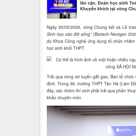
lân cận, Đoàn học sinh Tr
Khuyến khích tại vòng Chu
Ngày 30/05/2026, vòng Chung kết và Lễ trao 
Sinh học vào đời sống”
(Biotech Nextgen 2026
do Khoa Công nghệ ứng dụng tổ chức nhằm kh
học sinh khối THPT.
Trải qua vòng sơ tuyển gắt gao, Ban tổ chức 
định. Trong đó, trường THPT Tân Hà (Lâm Đồn
đây, các nhóm thí sinh phải trải qua phần thuyế
khảo chuyên môn.