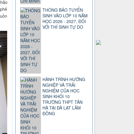
khảo
 phế
THÔNG BÁO TUYỂN
SINH VÀO LỚP 10 NĂM
guồn
HỌC 2026 - 2027, ĐỐI
VỚI THÍ SINH TỰ DO
HÀNH TRÌNH HƯỚNG
NGHIỆP VÀ TRẢI
NGHIỆM CỦA HỌC
SINH KHỐI 10
TRƯỜNG THPT TÂN
HÀ TẠI ĐÀ LẠT LÂM
ĐỒNG