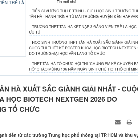
Tin tiêu điểm
Tin mới nhất
TIẾN SĨ VƯƠNG THỊ LỆ TRINH - CỰU HỌC SINH TRƯỜNG TH
TÂN HÀ - HÀNH TRÌNH TỪ MÁI TRƯỜNG HUYỆN ĐẾN HARVA
TRƯỜNG THPT TÂN HÀ KẾT NẠP 3 ĐẢNG VIÊN TRẺ LÀ HỌC
ƯU TÚ
HỌC SINH TRƯỜNG THPT TÂN HÀ XUẤT SẮC GIÀNH GIẢI NH
ÊN TRẺ LÀ
CUỘC THI THIẾT KẾ POSTER KHOA HỌC BIOTECH NEXTGEN 
DO TRƯỜNG ĐẠI HỌC VĂN LANG TỔ CHỨC
THPT TÂN HÀ TỔ CHỨC HỘI THI “CHÚNG EM KỂ CHUYỆN B
HỒ” CHÀO MỪNG 136 NĂM NGÀY SINH CHỦ TỊCH HỒ CHÍ MI
N HÀ XUẤT SẮC GIÀNH GIẢI NHẤT - CUỘ
OA HỌC BIOTECH NEXTGEN 2026 DO
NG TỔ CHỨC
ạnh đến từ các trường Trung học phổ thông tại TP.HCM và khu v