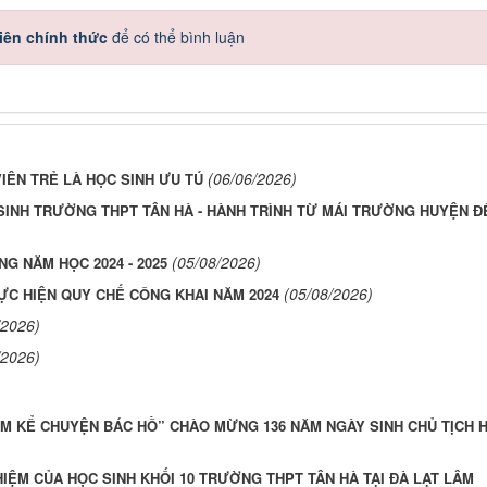
iên chính thức
để có thể bình luận
(06/06/2026)
IÊN TRẺ LÀ HỌC SINH ƯU TÚ
C SINH TRƯỜNG THPT TÂN HÀ - HÀNH TRÌNH TỪ MÁI TRƯỜNG HUYỆN Đ
(05/08/2026)
 NĂM HỌC 2024 - 2025
(05/08/2026)
ỰC HIỆN QUY CHẾ CÔNG KHAI NĂM 2024
/2026)
/2026)
EM KỂ CHUYỆN BÁC HỒ” CHÀO MỪNG 136 NĂM NGÀY SINH CHỦ TỊCH 
IỆM CỦA HỌC SINH KHỐI 10 TRƯỜNG THPT TÂN HÀ TẠI ĐÀ LẠT LÂM