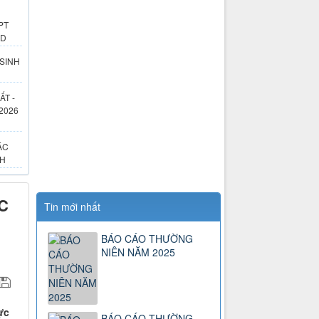
PT
RD
 SINH
ẤT -
2026
ÁC
NH
C
Tin mới nhất
BÁO CÁO THƯỜNG
NIÊN NĂM 2025
ực
BÁO CÁO THƯỜNG