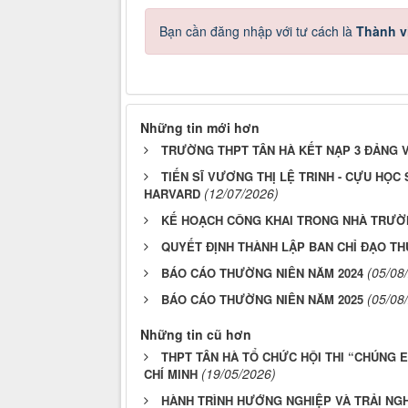
Bạn cần đăng nhập với tư cách là
Thành v
Những tin mới hơn
TRƯỜNG THPT TÂN HÀ KẾT NẠP 3 ĐẢNG V
TIẾN SĨ VƯƠNG THỊ LỆ TRINH - CỰU HỌ
(12/07/2026)
HARVARD
KẾ HOẠCH CÔNG KHAI TRONG NHÀ TRƯỜNG
QUYẾT ĐỊNH THÀNH LẬP BAN CHỈ ĐẠO TH
(05/08
BÁO CÁO THƯỜNG NIÊN NĂM 2024
(05/08
BÁO CÁO THƯỜNG NIÊN NĂM 2025
Những tin cũ hơn
THPT TÂN HÀ TỔ CHỨC HỘI THI “CHÚNG 
(19/05/2026)
CHÍ MINH
HÀNH TRÌNH HƯỚNG NGHIỆP VÀ TRẢI NGH