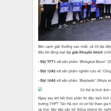
Bên cạnh giải thưởng cao nhất, cả 03 đại di
đều khi đồng loạt đạt
giải Khuyến khích
(mỗi 
- Đội TFT1
với sản phẩm
“Biological Boom”
(G
- Đội 12A2
với sản phẩm nghiên cứu về
“Công
- Đội 10A5
với sản phẩm
“Bioplastic”
(Nhựa si
Ngay sau khi kết thúc phần thi đấu kịch tính
trường THPT Tân Hà còn có cơ hội tham gia h
và trực tiếp tiếp cận hệ thống phòng thí n