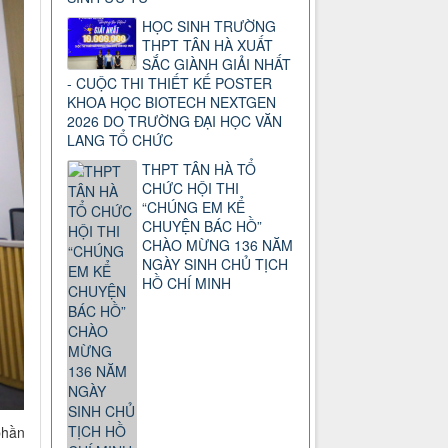
HỌC SINH TRƯỜNG
THPT TÂN HÀ XUẤT
SẮC GIÀNH GIẢI NHẤT
- CUỘC THI THIẾT KẾ POSTER
KHOA HỌC BIOTECH NEXTGEN
2026 DO TRƯỜNG ĐẠI HỌC VĂN
LANG TỔ CHỨC
THPT TÂN HÀ TỔ
CHỨC HỘI THI
“CHÚNG EM KỂ
CHUYỆN BÁC HỒ”
CHÀO MỪNG 136 NĂM
NGÀY SINH CHỦ TỊCH
HỒ CHÍ MINH
phần