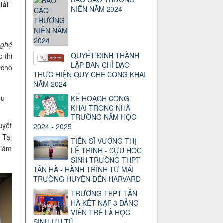
iải
NIÊN NĂM 2024
.
nghệ
QUYẾT ĐỊNH THÀNH
 thi
LẬP BAN CHỈ ĐẠO
 cho
THỰC HIỆN QUY CHẾ CÔNG KHAI
NĂM 2024
KẾ HOẠCH CÔNG
KHAI TRONG NHÀ
TRƯỜNG NĂM HỌC
uyết
2024 - 2025
 Tại
TIẾN SĨ VƯƠNG THỊ
Giám
LỆ TRINH - CỰU HỌC
SINH TRƯỜNG THPT
TÂN HÀ - HÀNH TRÌNH TỪ MÁI
TRƯỜNG HUYỆN ĐẾN HARVARD
TRƯỜNG THPT TÂN
HÀ KẾT NẠP 3 ĐẢNG
VIÊN TRẺ LÀ HỌC
SINH ƯU TÚ