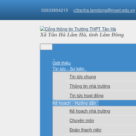
02633854215
c3tanha.lamdong@moet.edu.vn
Xã Tân Hà Lâm Hà, tỉnh Lâm Đồng
Giới thiệu
Tin tức - Sự kiện
Tin tức chung
Thông tin nhà trường
Tin tức hoạt động
Kế hoạch - Hướng dẫn
Kế hoạch nhà trường
Chuyên môn
Đoàn thanh niên