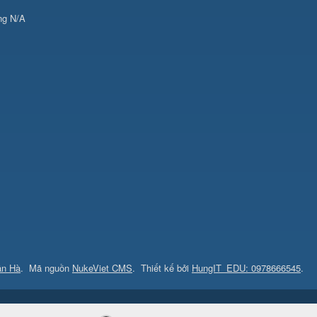
ng
N/A
ân Hà
.
Mã nguồn
NukeViet CMS
.
Thiết kế bởi
HungIT_EDU: 0978666545
.