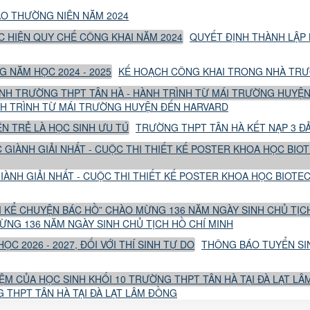
O THƯỜNG NIÊN NĂM 2024
QUYẾT ĐỊNH THÀNH LẬP 
KẾ HOẠCH CÔNG KHAI TRONG NHÀ TRƯỜ
NH TRÌNH TỪ MÁI TRƯỜNG HUYỆN ĐẾN HARVARD
TRƯỜNG THPT TÂN HÀ KẾT NẠP 3 ĐẢ
IÀNH GIẢI NHẤT - CUỘC THI THIẾT KẾ POSTER KHOA HỌC BIOTE
ỪNG 136 NĂM NGÀY SINH CHỦ TỊCH HỒ CHÍ MINH
THÔNG BÁO TUYỂN SINH
 THPT TÂN HÀ TẠI ĐÀ LẠT LÂM ĐỒNG