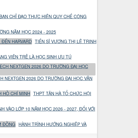
BAN CHỈ ĐẠO THỰC HIỆN QUY CHẾ CÔNG
NG NĂM HỌC 2024 - 2025
TIẾN SĨ VƯƠNG THỊ LỆ TRINH
NG VIÊN TRẺ LÀ HỌC SINH ƯU TÚ
CH NEXTGEN 2026 DO TRƯỜNG ĐẠI HỌC VĂN
THPT TÂN HÀ TỔ CHỨC HỘI
 VÀO LỚP 10 NĂM HỌC 2026 - 2027, ĐỐI VỚI
HÀNH TRÌNH HƯỚNG NGHIỆP VÀ