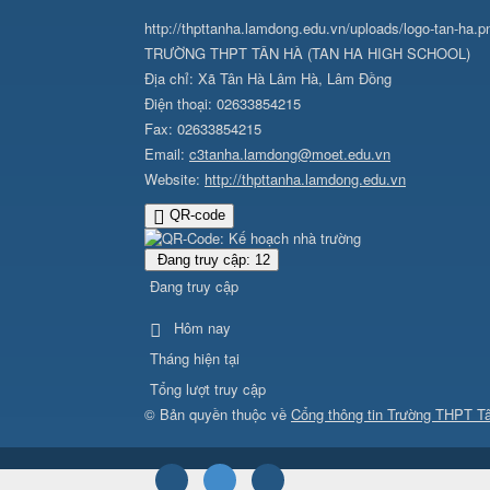
http://thpttanha.lamdong.edu.vn/uploads/logo-tan-ha.p
TRƯỜNG THPT TÂN HÀ
(
TAN HA HIGH SCHOOL
)
Địa chỉ:
Xã Tân Hà Lâm Hà, Lâm Đồng
Điện thoại:
02633854215
Fax:
02633854215
Email:
c3tanha.lamdong@moet.edu.vn
Website:
http://thpttanha.lamdong.edu.vn
QR-code
Đang truy cập: 12
Đang truy cập
Hôm nay
Tháng hiện tại
Tổng lượt truy cập
© Bản quyền thuộc về
Cổng thông tin Trường THPT T