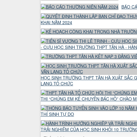
BÁO CÁ
KHAI NĂM 2024
- CỰU HỌC SINH TRƯỜNG THPT TÂN HÀ - HÀ
HỌC SINH TRƯỜNG THPT TÂN HÀ XUẤT SẮC G
LANG TỔ CHỨC
THI “CHÚNG EM KỂ CHUYỆN BÁC HỒ” CHÀO M
THÍ SINH TỰ DO
TRẢI NGHIỆM CỦA HỌC SINH KHỐI 10 TRƯỜNG